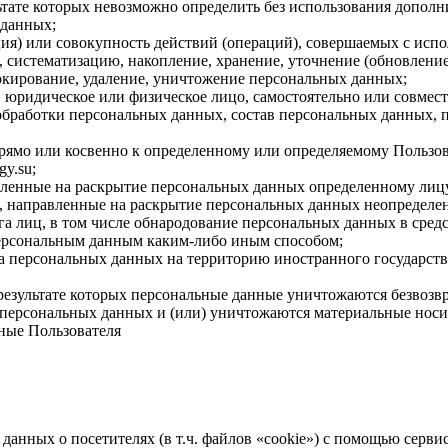
льтате которых невозможно определить без использования доп
 данных;
ия) или совокупность действий (операций), совершаемых с испо
, систематизацию, накопление, хранение, уточнение (обновление
локирование, удаление, уничтожение персональных данных;
, юридическое или физическое лицо, самостоятельно или совме
бработки персональных данных, состав персональных данных, п
ямо или косвенно к определенному или определяемому Пользовате
gy.su;
авленные на раскрытие персональных данных определенному лиц
, направленные на раскрытие персональных данных неопределен
а лиц, в том числе обнародование персональных данных в сре
персональным данным каким-либо иным способом;
ча персональных данных на территорию иностранного государств
результате которых персональные данные уничтожаются безвозв
персональных данных и (или) уничтожаются материальные носи
ные Пользователя
 данных о посетителях (в т.ч. файлов «cookie») с помощью серв