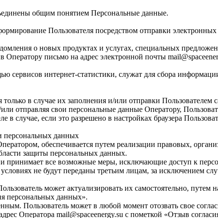
бъединены общим понятием Персональные данные.
формирование Пользователя посредством отправки электронных 
едомления о новых продуктах и услугах, специальных предложен
 Оператору письмо на адрес электронной почты mail@spaceenerg
ью сервисов интернет-статистики, служат для сбора информации
я только в случае их заполнения и/или отправки Пользователем
 и/или отправляя свои персональные данные Оператору, Пользова
е в случае, если это разрешено в настройках браузера Пользова
ки персональных данных
Оператором, обеспечивается путем реализации правовых, орган
области защиты персональных данных.
ых и принимает все возможные меры, исключающие доступ к пе
 условиях не будут переданы третьим лицам, за исключением сл
Пользователь может актуализировать их самостоятельно, путем 
ия персональных данных».
енным. Пользователь может в любой момент отозвать свое согла
дрес Оператора mail@spaceenergy.su с пометкой «Отзыв согласи